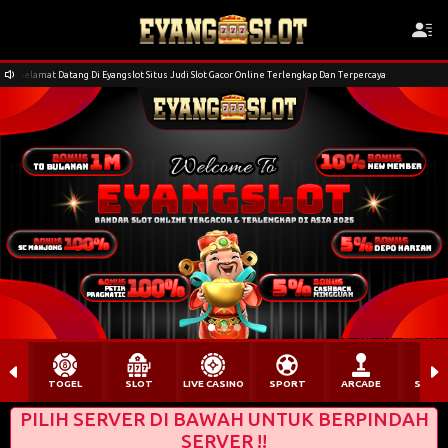
Selamat Datang Di Eyangslot Situs Judi Slot Gacor Online Terlengkap Dan Terpercaya
TOGEL
SLOT
LIVE CASINO
SPORT
ARCADE
SABU
PILIH SERVER DI BAWAH UNTUK BERPINDAH
SERVER !!