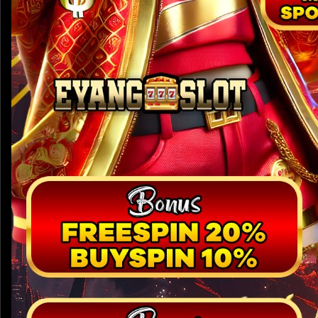
BONUS CASHB
CASHBACK MINGGUAN 5% ( KHUSUS GAME SLOT )
* Minimal Kekalahan dalam seminggu 200.000 rupiah permainan Game Slot
* Bonus Cashback akan dibagikan setiap Hari Senin
CASHBACK MINGGUAN 5% ( KHUSUS GAME LIVE CASINO )
* Minimal Kekalahan dalam seminggu 500.000 rupiah permainan LIVE CASINO
* Bonus Cashback akan dibagikan setiap Hari Senin
NB: Periode Perhitungan Cashback Mingguan Dari Senin-Minggu
CASHBACK MINGGUAN 5% & 10% ( KHUSUS GAME SPORTBOOK )
* Minimal Kekalahan dalam seminggu 200.000 rupiah permainan SPORTBOOK
BONUS CASH
200.000 - 499.999.999 = 5%
CASHBACK BULANAN TOGEL 2%
500.000.000 - UP = 10%
* Minimal Kekalahan dalam sebulan 500.000 rupiah permainan Togel
* Bonus Cashback akan dibagikan setiap Hari Senin
* Bonus Cashback akan dibagikan setiap tanggal 1
NB: Periode Perhitungan Cashback Mingguan Dari Senin-Minggu
CASHBACK MINGGUAN 5% ( SABUNG AYAM )
* Minimal Kekalahan dalam Seminggu 200.000 rupiah permainan Sabung Ayam
* Bonus Cashback akan dibagikan setiap Hari Senin
* Periode Perhitungan Cashback Mingguan Dari Senin-Minggu
* Bonus Cashback dapat di withdraw tanpa syarat apapun
EVENT BUYSPIN 10% & FRE