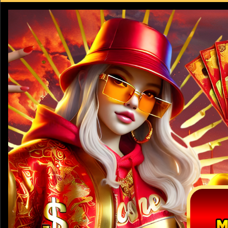
BONUS NEW
BONUS DEPOSIT MEMBER BARU 10% (KHUSUS GAME TOGEL)
* Minimal Deposit 100.000 rupiah untuk mendapatkan Bonus
*WAJIB MELAKUKAN BETTING 100% DARI DEPOSIT DAN BONUS.
BONUS DEPOSIT MEMBER BARU 10% (KHUSUS GAME SLOT)
* Minimal Deposit 100.000 rupiah untuk mendapatkan Bonus
* Syarat Melakukan Withdraw Adalah Minimal total saldo 3x dari nilai Depo + 
BONUS DEPOSIT MEMBER BARU 10% (KHUSUS GAME LIVE CASIN
* Minimal Deposit 100.000 rupiah untuk mendapatkan Bonus
* Syarat Melakukan Withdraw Adalah Minimal Mencapai 5 x Turnover Dari Tota
BONUS H
Nb: Klaim di depan setelah deposit berhasil ( klaim bonus setelah dimainkan ti
BONUS DEPOSIT HARIAN 5% (SLOTGAMES)
* Minimal Deposit 100.000 rupiah untuk mendapatkan Bonus
* Syarat Melakukan Withdraw Adalah Minimal total saldo 3x dari nilai Depo + 
Nb: Klaim di depan setelah deposit berhasil ( klaim bonus setelah dimainkan ti