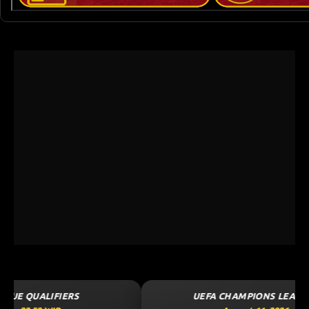
* Untuk klaim, setiap pemain wajib melakukan screenshoot hasil Scatter (Tidak ber
* Event booms Bonanza hanya berlalu untuk spin manual atau freespin( tidak berla
NB: FORMAT CLAIM :
#EYANGSLOT
#BOMBBONANZAEYANGSLOT
#SLOTPRAGMATIC
UEFA CHAMPIONS LEAGUE QUALIFIERS