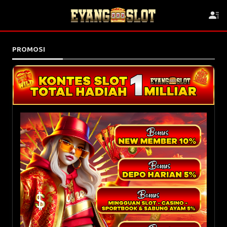
PROMOSI
BONUS NEW MEMBER 10%
BONUS DEPOSIT MEMBER BARU 10% (KHUSUS GAME
TOGEL)
* Minimal Deposit 100.000 rupiah untuk mendapatkan
BONUS HARIAN 5%
Bonus
BONUS DEPOSIT HARIAN 5% (SLOTGAMES)
*WAJIB MELAKUKAN BETTING 100% DARI DEPOSIT DAN
* Minimal Deposit 100.000 rupiah untuk mendapatkan
BONUS.
Bonus
BONUS DEPOSIT MEMBER BARU 10% (KHUSUS GAME
BONUS CASHBACK MINGGUAN