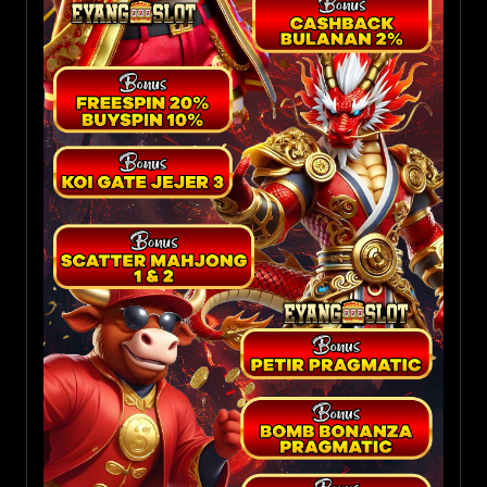
SLOT)
* Syarat Melakukan Withdraw Adalah Minimal total saldo
CASHBACK MINGGUAN 5% ( KHUSUS GAME SLOT )
3x dari nilai Depo + Bonus.
* Minimal Deposit 100.000 rupiah untuk mendapatkan
* Minimal Kekalahan dalam seminggu 200.000 rupiah
Nb: Klaim di depan setelah deposit berhasil ( klaim bonus
Bonus
permainan Game Slot
BONUS CASHBACK BULANAN
setelah dimainkan tidak akan dilayani )
* Syarat Melakukan Withdraw Adalah Minimal total saldo
* Bonus Cashback akan dibagikan setiap Hari Senin
CASHBACK BULANAN TOGEL 2%
3x dari nilai Depo + Bonus.
CASHBACK MINGGUAN 5% ( KHUSUS GAME LIVE
BONUS DEPOSIT MEMBER BARU 10% (KHUSUS GAME
* Minimal Kekalahan dalam sebulan 500.000 rupiah
CASINO )
LIVE CASINO)
permainan Togel
* Minimal Kekalahan dalam seminggu 500.000 rupiah
EVENT BUYSPIN 10% & FREESPIN 20% PRAGMATIC
* Minimal Deposit 100.000 rupiah untuk mendapatkan
* Bonus Cashback akan dibagikan setiap tanggal 1
PLAY
permainan LIVE CASINO
Bonus
* Bonus Cashback akan dibagikan setiap Hari Senin
Syarat dan Ketentuan
* Syarat Melakukan Withdraw Adalah Minimal Mencapai 5 x
NB: Periode Perhitungan Cashback Mingguan Dari Senin-
Turnover Dari Total Deposit + Bonus.
* Event berlaku untuk semua member yang tidak
EVENT KOI JEJER 3
Minggu
Nb: Klaim di depan setelah deposit berhasil ( klaim bonus
mengambil Bonus New Member.
* Stake 4.500 Hadiah 50,000
CASHBACK MINGGUAN 5% & 10% ( KHUSUS GAME
setelah dimainkan tidak akan dilayani )
* Minimal Kemenangan ialah. Freespin Rp 200.000 Buyspin
SPORTBOOK )
* Stakes 9.000 Hadiah 100.000
Rp 400.000 ( setelah dipotong harga beli)
* Stakes 18.000 Hadiah 150.000
* Minimal Kekalahan dalam seminggu 200.000 rupiah
EVENT SCATTER MAHJONG WAYS 2
* Maksimal Claim Bonus per 1x ialah 500.000 dan Rp
* Stakes 45.000 Hadiah 225.000
permainan SPORTBOOK
EVENT SCATTER STAKE 2 - 4
1.500.000 Untuk Setiap Harinya.
* Stakes 90.000 - 180.000 Hadiah 500.000
200.000 - 499.999.999 = 5%
* 3 Scatter : 20k
* Setiap User id bisa claim sampai 3x setiap harinya ( Riset
* Stakes 450.000 - 900.000 Hadiah 1.000.000
500.000.000 - UP = 10%
* 4 Scatter : 50k
pada jam 00.00 WIB).
Syarat dan Ketentuan
* Bonus Cashback akan dibagikan setiap Hari Senin
EVENT PETIR PRAGMATIC PLAY
* 5 Scatter : 125k
* Jika melakukan spin sebelum hadiah claim di proses
NB: Periode Perhitungan Cashback Mingguan Dari Senin-
Stake 800 ++
* Event berlaku untuk semua member yang tidak
EVENT SCATTER STAKE 6 - 10
maka akan di anggap hangus.
Minggu
* Petir x25 : 50.000.
mengambil Bonus New Member.
* 3 Scatter : 50k
* Untuk klaim, setiap pemain wajib melakukan
CASHBACK MINGGUAN 5% ( SABUNG AYAM )
* Petir x50 : 100.000.
* Event Berlaku Khusus di permainan Koi Gates &
* 4 Scatter : 100k
EVENT BOMB PRAGMATIC
screenshoot hasil Scatter.
* Minimal Kekalahan dalam Seminggu 200.000 rupiah
* Petir x100 : 150.000.
Habanero Dan Khusus 3 Jejer.